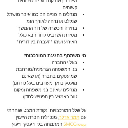
נעים בין שתיקה רועמת לויכוחים 
קשוחים
מנהלים חיצוניים הם כמו איבר מושתל 
שנקלט או נדחה לאורך הזמן
בחירה והכשרה של דור ההמשך 
מסירת השרביט לדור הבא כולל 
האירוע ושמו "העברה בין דורית"
מי משתתף בחגיגת המורכבות?
בעל.י החברה 
בני המשפחה הגרעינית/מורחבת 
שמועסקים בחברה (או שאינם 
מועסקים אך מעורבים בעל כורחם)
מנהלים שאינם בני משפחה (מקום 
טוב באמצע בין הפטיש לסדן)
על שלל המורכבויות ונקודת המבט שוחחתי 
עם 
תמר אדלר
, מנכ"לית חברת הייעוץ 
SMCGroup 
המתמחה בליווי עסקי וייעוץ 