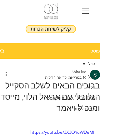
קליק לשיחת הכרות
פוסט
הכל
Shira lee
הכל
10 במרץ
זמן קריאה 1 דקות
ברוכים הבאים לשלב הסקייל
בלוג
הגלובלי עם אריאל הלוי, מייסד
R.O.i POSITIVE פודקאסט
ומנכ"ל ויאמר
סיכום שיחה
https://youtu.be/3X3OYuWDeMI