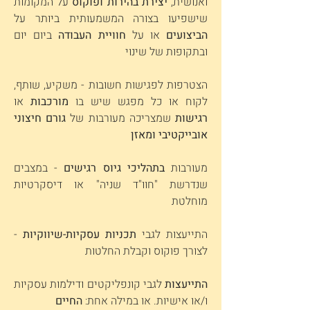
ואנושית,
יצירת בהירות ופוקוס
על המקומות
שישפיעו בצורה המשמעותית ביותר על
הביצועים
או על
חוויית העבודה
ביום יום
ובתקופות של שינוי
הצטרפות לפגישות חשובות - משקיע, שותף,
לקוח או כל מפגש שיש בו
מורכבות
או
רגישות
שמצריכה מעורבות של
גורם חיצוני
אובייקטיבי ומאזן
מעורבות
בתהליכי גיוס רגישים
- במצבים
שנדרשת "חוו"ד שניה" או דיסקרטיות
מוחלטת
התייעצות לגבי
תכניות עסקיות-שיווקיות
-
לצורך פוקוס וקבלת החלטות
התייעצות
לגבי קונפליקטים ודילמות עסקיות
ו/או אישיות. או במילה אחת:
החיים