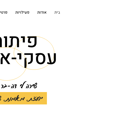
בית
אודות
פעילויות
פרטי
פיתוח
עסקי-אי
שירה לי דה-בר
יועצת. מאמנת. שותפה