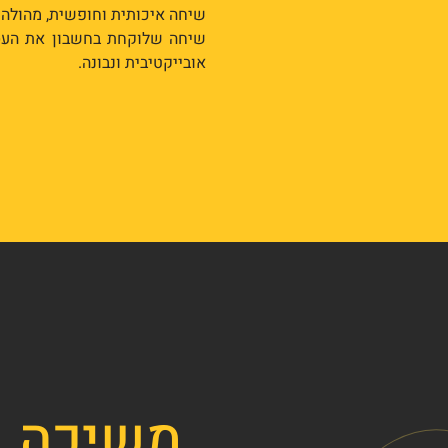
שיחה איכותית וחופשית, מהולה 
שיחה שלוקחת בחשבון את העס
אובייקטיבית ונבונה.
משיכה ב