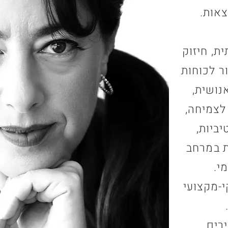
צאות.
ת, חיזוק
ור לכוחות
נושית,
לצמיחה,
ביות,
ת במרחב
י.
י-מקצועי
ירים