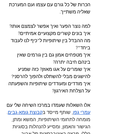
הכרות של כל גורם עם עצמו ועם המערכת 
שאליה משתייך. 
למה נוצר הפער ואיך אפשר לצמצם אותו?
איך בונים קשרים מקצועיים אמיתיים? 
מה ההבדל בין שיתופיות ל"כיף לנו לעבוד 
ביחד"?
איך מטפחים אמון גם בין גורמים שאין 
בינהם חיבה יתרה?
איך שומרים על אגו מאוזן? כזה שמניע 
להישגים מבלי להשתלט ולהפוך להרסני?
איך מודדים ומעודדים שיתופיות והשפעתה 
על הצלחת האירגון?
אלו השאלות שעמדו במרכז השיחה שלי עם 
עמרי גפן
, 
שותף מייסד ב
קבוצת גומא-גבים
. 
מומחה לתחומי השיתופיות, המשא ומתן, 
הגישור והאמון, ומסייע להנהלות בסוגיות 
הללו. מרצה באוניברסיטת תל אביב 