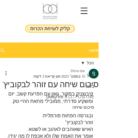
קליק לשיחת הכרות
פוסט
הכל
Shira lee
הכל
10 בספט׳ 2023
זמן קריאה 3 דקות
סיכום שיחה עם זוהר לבקוביץ'
בלוג
קיבוצניק במקור, גאון עם הפרעת קשב, יזם 
R.O.i POSITIVE פודקאסט
ומשקיע סדרתי, ממובילי מחאת ההיי-טק.
סיכום שיחה
ובגרסה הפחות פורמלית:
זוהר לבקוביץ׳
האיש שאוהבים לאהוב או לשנוא.
אומר את האמת שלו ולא אכפת לו מה יגידו,