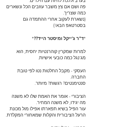
בערב וללכת להיות עם הילדים.
פה ושם אם צץ משבר עוזבים הכל ונשארים 
כמה שצריך.
(נשארת לעקוב אחרי ההתמדה גם 
בסטרטאפ הבא!)
*
ד"ר ג'ייקל ומיסטר הייד??
*
למרות שמקרין קוהרנטיות יחסית, הוא 
מג'נגל כמה כובעי אישיות.
העסקי - מקבל החלטות נטו לפי טובת 
החברה.
סנטימנטים? רגשות? מיותר.
הציבורי - אומר את האמת שלו לא משנה 
מה יגידו, לא משנה המחיר.
עור הפיל בשיא תפארתו אפילו מול מכונת 
הרעל הציבורית והקלות שמאחורי המקלדת.