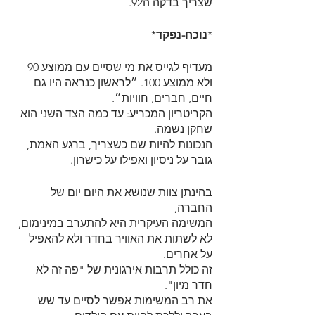
שצריך בדקה ה92.
*
נוכח-נפקד
*
מעדיף לגייס את מי שסיים עם ממוצע 90 
ולא ממוצע 100. ״לראשון כנראה היו גם 
חיים, חברים, חוויות״.
הקריטריון המכריע: עד כמה הצד השני הוא 
שחקן נשמה.
הנכונות להיות שם כשצריך, ברגע האמת, 
גובר על ניסיון ואפילו על כישרון.
בהינתן צוות שנושא את היום יום של 
החברה,
המשימה העיקרית היא להתערב במינימום,
לא לשתות את האוויר בחדר ולא להאפיל 
על אחרים.
זה כולל תרבות אירגונית של "פה זה לא 
חדר מיון".
את רב המשימות אפשר לסיים עד שש 