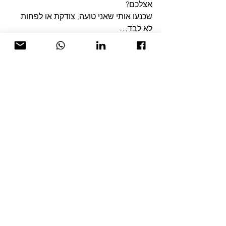
אצלכם?
שכנעו אותי שאני טועה, צודקת או לפחות 
לא לבד…
תודה,
אמא שלא רוצה להלחם וגם לא לוותר. 
בלוג
R.O.i POSITIVE פודקאסט