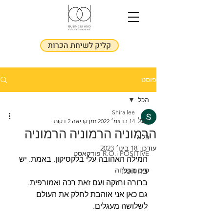
קליק לשיחת הכרות
פוסט
הכל
Shira lee
הכל
14 בדצמ׳ 2022
זמן קריאה 2 דקות
הרמוניה הרמוניה הרמוניה
בלוג
עודכן:
18 בינו׳ 2023
R.O.i POSITIVE פודקאסט
המילה האהובה עלי בלקסיקון, באמת. יש 
סיכום שיחה
בה הכל. 
ברורה וחזקה ועם זאת רכה ואמורפית.
גם כאן אני אוהבת לחלק את העולם 
לשלושה מעגלים.