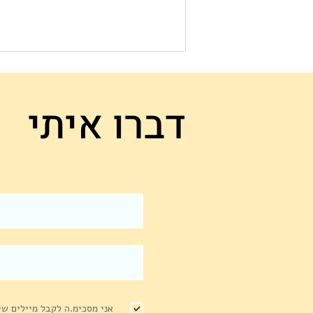
דברו איתי
זוגיות עסקית עם רן קורבר ואמיל
פישר, מייסדי בריזומטר
אני מסכימ.ה לקבל מיילים שיו