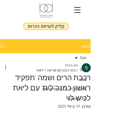
קליק לשיחת הכרות
פוסט
הכל
Shira lee
הכל
7 ביוני 2023
זמן קריאה 1 דקות
רכבת הרים ושמה 'תפקיד
בלוג
ראשון כמנכ"לית' עם ליאת
R.O.i POSITIVE פודקאסט
לכיש לוי
סיכום שיחה
עודכן:
19 ביולי 2023