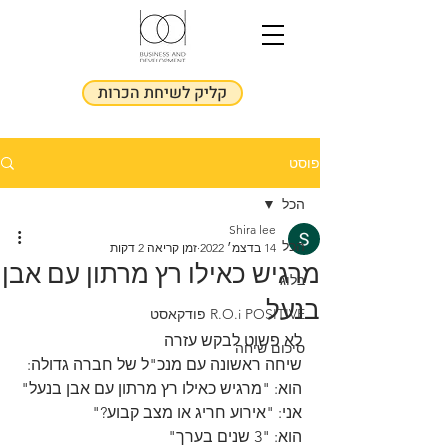
קליק לשיחת הכרות
פוסט
הכל
Shira lee
הכל
14 בדצמ׳ 2022
זמן קריאה 2 דקות
מרגיש כאילו רץ מרתון עם אבן
בלוג
בנעל
R.O.i POSITIVE פודקאסט
לא פשוט לבקש עזרה
סיכום שיחה
שיחה ראשונה עם מנכ"ל של חברה גדולה:
הוא: "מרגיש כאילו רץ מרתון עם אבן בנעל"
אני: "אירוע חריג או מצב קבוע?"
הוא: "3 שנים בערך" 