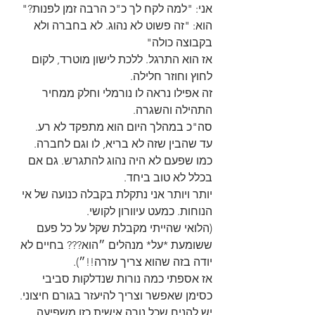
אני: "למה לקח לך כ"כ הרבה זמן לפנות?"
הוא: "זה פשוט לא נהוג. לא בחברה ולא 
בקבוצה כולה"
אז הוא התרגל. ללכת לישון מוטרד, לקום 
לחוץ וחוזר חלילה. 
זה אפילו נראה לו נורמלי וחלק ממחיר 
התהילה והשגרה. 
סה"כ במהלך היום הוא מתפקד לא רע.
עד שהבין שזה לא בריא, לו וגם לחברה. 
כמו שפעם לא היה נהוג להתגרש. גם אם 
בכלל לא טוב ביחד.
יותר ויותר אני נתקלת בקבלה כנועה של אי 
הנוחות. כמעט עיוורון לקושי. 
(הלואי שהייתי מקבלת שקל על כל פעם 
ששומעת *על* מנהלים ״הוא??? בחיים לא 
יודה בזה שהוא צריך עזרה!!״).
אז אספתי כמה נורות שנדלקות סביבי 
כסימן שאפשר וצריך להיעזר בגורם חיצוני. 
יש להניח שכל נורה אישית כזו משפיעה 