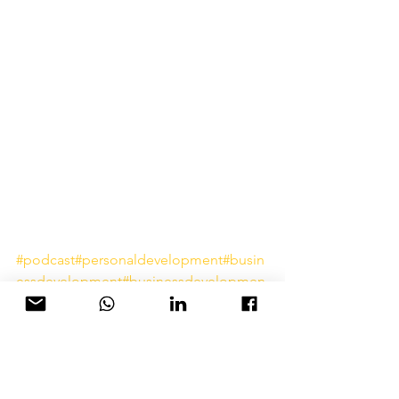
#podcast
#personaldevelopment
#busin
essdevelopment
#businessdevelopmen
texecutives
#womenbusinessowners
בלוג