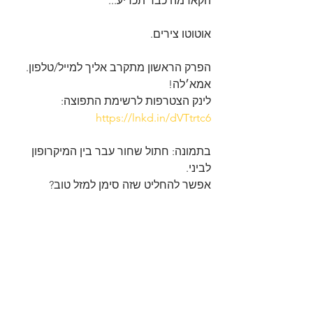
הקארמה כבר תכריע...
אוטוטו צירים.
הפרק הראשון מתקרב אליך למייל/טלפון. 
אמא׳לה!
לינק הצטרפות לרשימת התפוצה: 
https://lnkd.in/dVTtrtc6
בתמונה: חתול שחור עבר בין המיקרופון 
לביני.
אפשר להחליט שזה סימן למזל טוב?