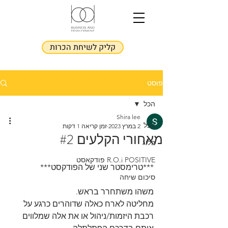
קליק לשיחת הכרות
פוסט
הכל
Shira lee
הכל
2 במרץ 2023
זמן קריאה 1 דקות
מאחורי הקלעים #2
בלוג
R.O.i POSITIVE פודקאסט
***טרימסטר שני של הפודקסט***
סיכום שיחה
משהו משתחרר בראש.
מחליטה לארח כאלה שדוהרים כרגע על 
רכבת היזמות/ניהול או את אלה שמלווים 