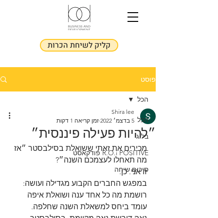
קליק לשיחת הכרות
פוסט
הכל
Shira lee
הכל
5 בדצמ׳ 2022
זמן קריאה 1 דקות
״להיות פעילה פיננסית״
בלוג
מכירים את זאתי ששואלת בסילבסטר ״אז 
R.O.i POSITIVE פודקאסט
מה תאחלו לעצמכם השנה״?
סיכום שיחה
זו אני. כן.
במפגש החברים הקבוע מגדילה ועושה: 
רושמת מה כל אחד ענה ושואלת איפה  
עומד ביחס למשאלת השנה שחלפה.