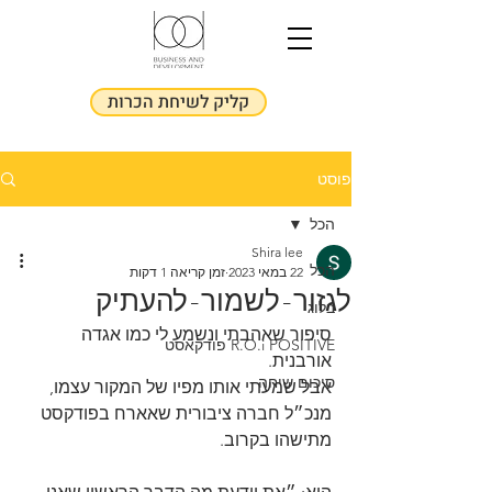
קליק לשיחת הכרות
פוסט
הכל
Shira lee
הכל
22 במאי 2023
זמן קריאה 1 דקות
לגזור-לשמור-להעתיק
בלוג
סיפור שאהבתי ונשמע לי כמו אגדה 
R.O.i POSITIVE פודקאסט
אורבנית. 
סיכום שיחה
אבל שמעתי אותו מפיו של המקור עצמו, 
מנכ״ל חברה ציבורית שאארח בפודקסט 
מתישהו בקרוב. 