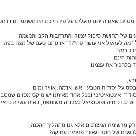
מסוים שאם הייתם פועלים על פיו חייכם היו משתפרים דרמט
עים של תחושת סיפוק עמוק והתרחבות הלב והנשמה.
 "מה לעזאזל אני עושה פה???" או סתם טעם של מצה בפה.
ון כזה!
חות חינם.
וד בלהכיר את עצמנו.
ע, 
סס על יסודות הטבע - אש, אדמה, אוויר ומים.
יסוד די אינטואיטיבי ובכל אחד מאיתנו יש מיקס מסוים שמסבי
יש לנו כימיה ופוטנציאל לעבודה משותפת, באיזו עשייה כדא
א רק מרשימת המצרכים אלא גם מתהליך ההכנה.
רגעים של חסד וגאווה פנימית עמוקה?