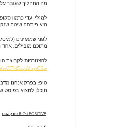
מה התהליך שעובר עלינ
למזלי, עדי כרמון סקו
היא פיתחה שיטה שנקרא
לפני שמאזינים (למיטיב
מתוכם מובילים, אחד ר
להצטרפות לקבוצת הוו
98VwQTH5uyaVtrpCSw
טיפ: בפרק אנחנו מדבר
תוכלו למצוא בפוסט שלי
R.O.i POSITIVE פודקאסט