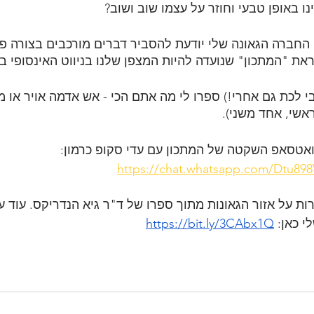
ו באופן טבעי וחוזר על עצמו שוב ושוב?
פ החברה הגאונה שלי יודעת להסביר דברים מורכבים בצורה פ
ת "המתכון" שנועדה להיות המצפן שלנו בניווט האינסופי ב
י לכת גם אחרי!) ספרו לי מה אתם הכי - אש אדמה אויר או מי
אשי, אחד משני).
אטסאפ השקטה של המתכון עם עדי סקופ כרמון: 
https://chat.whatsapp.com/Dtu8
ות על אזור הגאונות מתוך ספרו של ד"ר גיא הנדריקס. עוד ע
 כאן: 
https://bit.ly/3CAbx1Q