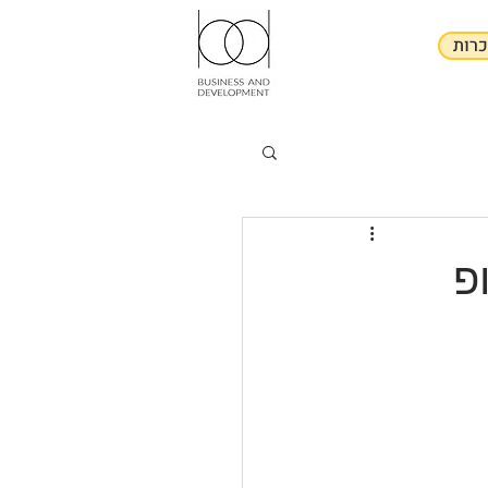
רות
פ