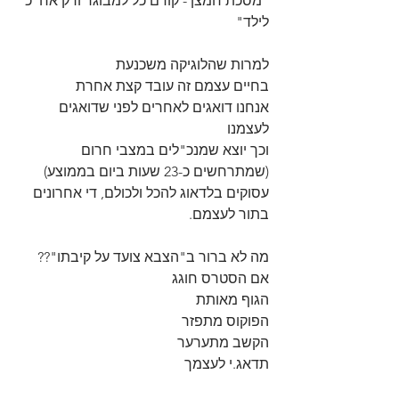
"מסכת חמצן - קודם כל למבוגר ורק אח"כ 
לילד"
למרות שהלוגיקה משכנעת
בחיים עצמם זה עובד קצת אחרת
אנחנו דואגים לאחרים לפני שדואגים 
לעצמנו
וכך יוצא שמנכ"לים במצבי חרום 
(שמתרחשים כ-23 שעות ביום בממוצע) 
עסוקים בלדאוג להכל ולכולם, די אחרונים 
בתור לעצמם.
מה לא ברור ב"הצבא צועד על קיבתו"??
אם הסטרס חוגג
הגוף מאותת
הפוקוס מתפזר
הקשב מתערער
תדאג.י לעצמך