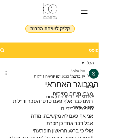
קליק לשיחת הכרות
פוסט
הכל
Shira lee
הכל
19 בדצמ׳ 2022
זמן קריאה 1 דקות
המבוגר האחראי
בלוג
מצבי חירום בטיסות
R.O.i POSITIVE פודקאסט
ראינו כבר אלף פעם סרטי הסבר ודיילות 
סיכום שיחה
מנפנפות בידיים 
אני אף פעם לא מקשיבה, מודה
אבל דבר אחד כן זוכרת
אולי כי ברגע הראשון הופתעתי