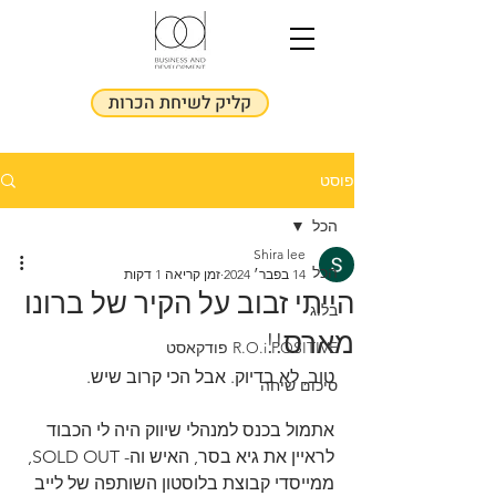
קליק לשיחת הכרות
פוסט
הכל
Shira lee
הכל
14 בפבר׳ 2024
זמן קריאה 1 דקות
הייתי זבוב על הקיר של ברונו
בלוג
מארס!!
R.O.i POSITIVE פודקאסט
טוב, לא בדיוק. אבל הכי קרוב שיש.
סיכום שיחה
אתמול בכנס למנהלי שיווק היה לי הכבוד 
לראיין את גיא בסר, האיש וה- SOLD OUT, 
ממייסדי קבוצת בלוסטון השותפה של לייב 