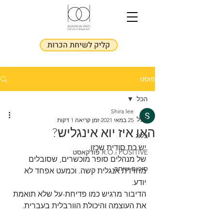
קליק לשיחת הכרות
פוסט
הכל
Shira lee
הכל
25 במאי 2021
זמן קריאה 1 דקות
האו איז יוא אינגליש?
בלוג
יש כת סודית שכזו.
R.O.i POSITIVE פודקאסט
של מנהלים סופר מוכשרים, שסובלים 
סיכום שיחה
מחרדת אנגלית קשה. וכמעט אפחד לא 
יודע.
הדיבור מרגיש כמו פדיחת-על שלא תואמת 
את העוצמה והיכולת הוורבלית בעברית. 