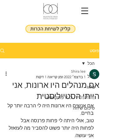
קליק לשיחת הכרות
פוסט
הכל
Shira lee
הכל
1 בדצמ׳ 2022
זמן קריאה 1 דקות
אם מנהלים היו ארונות, אני
בלוג
הייתי הסטייליסטית
R.O.i POSITIVE פודקאסט
אם אנשים היו ארונות היה לי הרבה יותר קל 
סיכום שיחה
בחיים. 
טוב, אולי היתה לי פחות פרנסה אבל 
לפחות היה יותר פשוט להסביר מה לעזאזל 
אני עושה. 