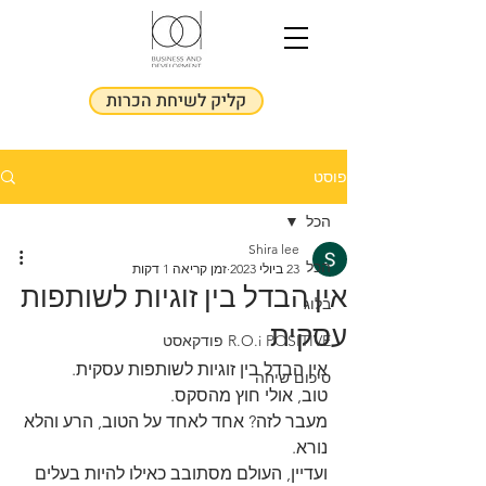
קליק לשיחת הכרות
פוסט
הכל
Shira lee
הכל
23 ביולי 2023
זמן קריאה 1 דקות
אין הבדל בין זוגיות לשותפות
בלוג
עסקית
R.O.i POSITIVE פודקאסט
אין הבדל בין זוגיות לשותפות עסקית.
סיכום שיחה
טוב, אולי חוץ מהסקס.
מעבר לזה? אחד לאחד על הטוב, הרע והלא 
נורא.
ועדיין, העולם מסתובב כאילו להיות בעלים 