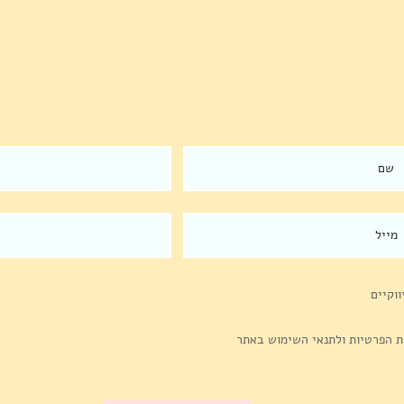
אפקט 
ליווי מנכ״לים-הצד הפחות
פורמלי
וקיים
ת הפרטיות ולתנאי השימוש באתר