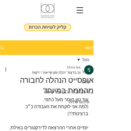
קליק לשיחת הכרות
פוסט
הכל
Shira lee
הכל
26 בדצמ׳ 2024
זמן קריאה 1 דקות
אופסייט הנהלה לחבורה
בלוג
מהממת במיוחד
R.O.i POSITIVE פודקאסט
עוד טון הוסר מעל כתפי.
סיכום שיחה
(למה אני לוקחת את העבודה כ״כ 
ברצינות??)
יומיים אחרי ההרצאה לדירקטורים באילת,