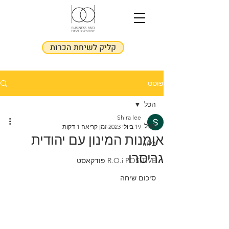
קליק לשיחת הכרות
פוסט
הכל
Shira lee
הכל
19 ביולי 2023
זמן קריאה 1 דקות
אומנות המינון עם יהודית
בלוג
גריסרו
R.O.i POSITIVE פודקאסט
סיכום שיחה